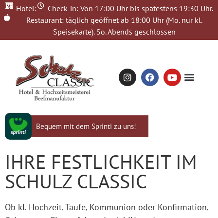
Hotel:
Check-in: Von 17:00 Uhr bis spätestens 19:30 Uhr.
Restaurant: täglich geöffnet ab 18:00 Uhr (Mo. nur kl.
Speisekarte). So. Abends geschlossen
JETZT GESPRÄCH
Bequem mit dem Sprinti zu uns!
IHRE FESTLICHKEIT IM
SCHULZ CLASSIC
Ob kl. Hochzeit, Taufe, Kommunion oder Konfirmation,